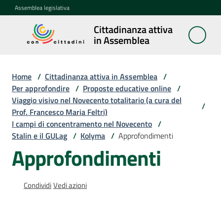
Vai al contenuto
Vai alla navigazione
Vai al footer
Assemblea legislativa
Cittadinanza attiva
Cittadinanza
in Assemblea
attiva in
Assemblea
Home
/
Cittadinanza attiva in Assemblea
/
Per approfondire
/
Proposte educative online
/
Viaggio visivo nel Novecento totalitario (a cura del
Concittadini
/
Prof. Francesco Maria Feltri)
I campi di concentramento nel Novecento
/
Porte
Stalin e il GULag
/
Kolyma
/
Approfondimenti
aperte
Approfondimenti
in
Assemblea
Condividi
Vedi azioni
Mostre
itineranti