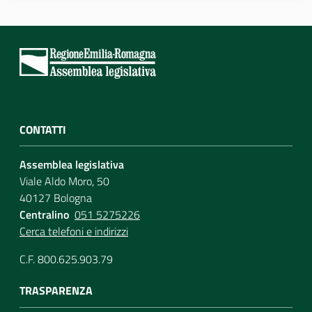
Assemblea
Attività
Argomenti
CONTATTI
Per i media
Assemblea legislativa
Viale Aldo Moro, 50
Per i cittadini
40127 Bologna
Centralino
051 5275226
Cerca telefoni e indirizzi
C.F. 800.625.903.79
TRASPARENZA