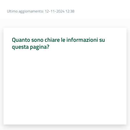
Percorsi
sulla
Ultimo aggiornamento
:
12-11-2024 12:38
memoria
Quanto sono chiare le informazioni su
Seguici
questa pagina?
su
Valuta da 1 a 5 stelle
Assemblea
legislativa