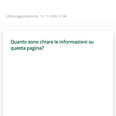
Percorsi
sulla
memoria
Ultimo aggiornamento
:
12-11-2024 12:38
Seguici
Quanto sono chiare le informazioni su
su
questa pagina?
Valuta da 1 a 5 stelle
Assemblea
legislativa