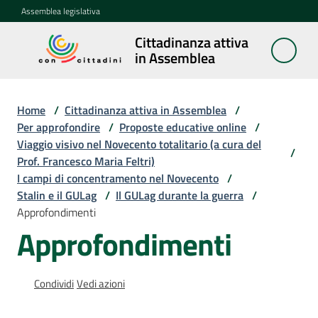
Vai al contenuto
Vai alla navigazione
Vai al footer
Assemblea legislativa
Cittadinanza attiva
Cittadinanza
in Assemblea
attiva in
Assemblea
Home
/
Cittadinanza attiva in Assemblea
/
Per approfondire
/
Proposte educative online
/
Viaggio visivo nel Novecento totalitario (a cura del
Concittadini
/
Prof. Francesco Maria Feltri)
I campi di concentramento nel Novecento
/
Porte
Stalin e il GULag
/
Il GULag durante la guerra
/
aperte
Approfondimenti
in
Approfondimenti
Assemblea
Mostre
Condividi
Vedi azioni
itineranti