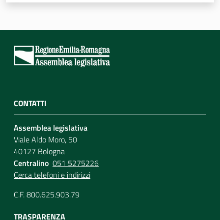
Assemblea
Attività
Argomenti
Per i media
CONTATTI
Assemblea legislativa
Per i cittadini
Viale Aldo Moro, 50
40127 Bologna
Centralino
051 5275226
Cerca telefoni e indirizzi
C.F. 800.625.903.79
TRASPARENZA