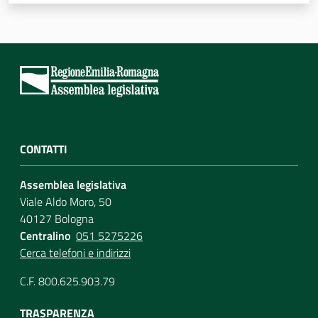
Assemblea
Attività
Argomenti
Per i media
CONTATTI
Assemblea legislativa
Per i cittadini
Viale Aldo Moro, 50
40127 Bologna
Centralino
051 5275226
Cerca telefoni e indirizzi
C.F. 800.625.903.79
TRASPARENZA