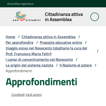
Vai al contenuto
Vai alla navigazione
Vai al footer
Assemblea legislativa
Cittadinanza attiva
Cittadinanza
in Assemblea
attiva in
Assemblea
Home
/
Cittadinanza attiva in Assemblea
/
Per approfondire
/
Proposte educative online
/
Viaggio visivo nel Novecento totalitario (a cura del
Concittadini
/
Prof. Francesco Maria Feltri)
I campi di concentramento nel Novecento
/
Porte
Le origini del sistema nazista
/
Il Nazismo al potere
/
aperte
Approfondimenti
in
Approfondimenti
Assemblea
Mostre
Condividi
Vedi azioni
itineranti