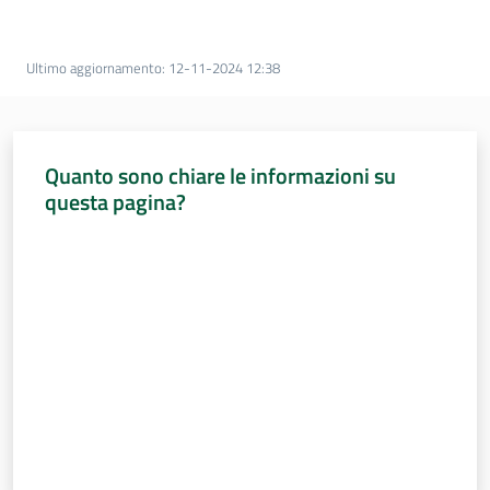
Percorsi
sulla
memoria
Ultimo aggiornamento
:
12-11-2024 12:38
Seguici
Quanto sono chiare le informazioni su
su
questa pagina?
Valuta da 1 a 5 stelle
Assemblea
legislativa