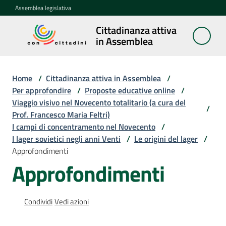
Vai al contenuto
Vai alla navigazione
Vai al footer
Assemblea legislativa
Cittadinanza attiva
Cittadinanza
in Assemblea
attiva in
Assemblea
Home
/
Cittadinanza attiva in Assemblea
/
Per approfondire
/
Proposte educative online
/
Viaggio visivo nel Novecento totalitario (a cura del
Concittadini
/
Prof. Francesco Maria Feltri)
I campi di concentramento nel Novecento
/
Porte
I lager sovietici negli anni Venti
/
Le origini del lager
/
aperte
Approfondimenti
in
Approfondimenti
Assemblea
Mostre
Condividi
Vedi azioni
itineranti