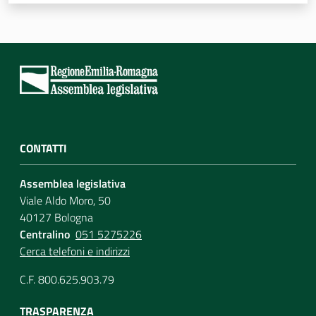
Assemblea
Attività
Argomenti
Per i media
CONTATTI
Assemblea legislativa
Per i cittadini
Viale Aldo Moro, 50
40127 Bologna
Centralino
051 5275226
Cerca telefoni e indirizzi
C.F. 800.625.903.79
TRASPARENZA