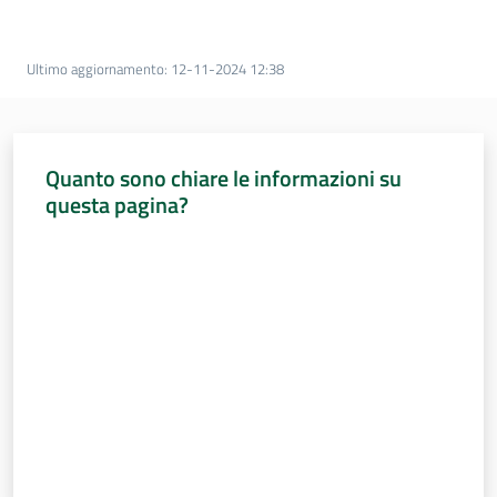
Percorsi
sulla
memoria
Ultimo aggiornamento
:
12-11-2024 12:38
Seguici
Quanto sono chiare le informazioni su
su
questa pagina?
Valuta da 1 a 5 stelle
Assemblea
legislativa