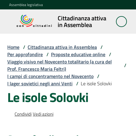
Vai al contenuto
Vai alla navigazione
Vai al footer
Assemblea legislativa
Cittadinanza attiva
Cittadinanza
in Assemblea
attiva in
Assemblea
Home
/
Cittadinanza attiva in Assemblea
/
Per approfondire
/
Proposte educative online
/
Viaggio visivo nel Novecento totalitario (a cura del
Concittadini
/
Prof. Francesco Maria Feltri)
I campi di concentramento nel Novecento
/
Porte
I lager sovietici negli anni Venti
/
Le isole Solovki
aperte
Le isole Solovki
in
Assemblea
Condividi
Vedi azioni
Mostre
itineranti