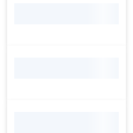
Assemblea
Attività
Argomenti
Per i media
Per i cittadini