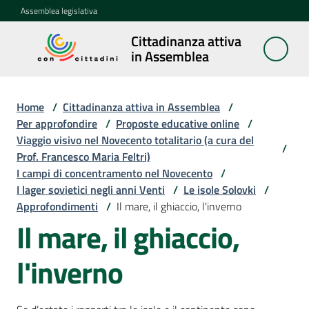
Vai al contenuto
Vai alla navigazione
Vai al footer
Assemblea legislativa
Cittadinanza attiva
Cittadinanza
in Assemblea
attiva in
Assemblea
Home
/
Cittadinanza attiva in Assemblea
/
Per approfondire
/
Proposte educative online
/
Viaggio visivo nel Novecento totalitario (a cura del
Concittadini
/
Prof. Francesco Maria Feltri)
I campi di concentramento nel Novecento
/
Porte
I lager sovietici negli anni Venti
/
Le isole Solovki
/
aperte
Approfondimenti
/
Il mare, il ghiaccio, l'inverno
in
Il mare, il ghiaccio,
Assemblea
l'inverno
Mostre
itineranti