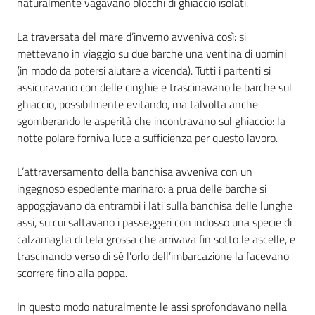
naturalmente vagavano blocchi di ghiaccio isolati.
Assemblea
La traversata del mare d’inverno avveniva così: si
mettevano in viaggio su due barche una ventina di uomini
Attività
(in modo da potersi aiutare a vicenda). Tutti i partenti si
assicuravano con delle cinghie e trascinavano le barche sul
Argomenti
ghiaccio, possibilmente evitando, ma talvolta anche
sgomberando le asperità che incontravano sul ghiaccio: la
Per i media
notte polare forniva luce a sufficienza per questo lavoro.
L’attraversamento della banchisa avveniva con un
Per i cittadini
ingegnoso espediente marinaro: a prua delle barche si
appoggiavano da entrambi i lati sulla banchisa delle lunghe
assi, su cui saltavano i passeggeri con indosso una specie di
calzamaglia di tela grossa che arrivava fin sotto le ascelle, e
trascinando verso di sé l’orlo dell’imbarcazione la facevano
scorrere fino alla poppa.
In questo modo naturalmente le assi sprofondavano nella