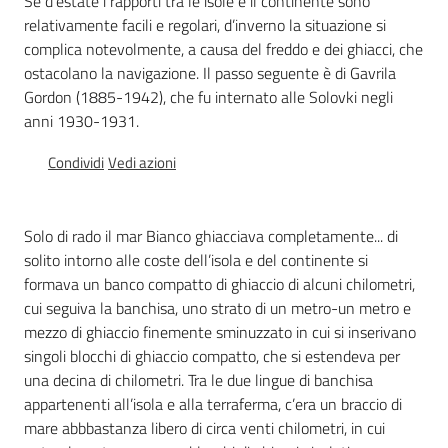
Se d’estate i rapporti tra le isole e il continente sono
Percorsi
relativamente facili e regolari, d’inverno la situazione si
sulla
complica notevolmente, a causa del freddo e dei ghiacci, che
memoria
ostacolano la navigazione. Il passo seguente è di Gavrila
Gordon (1885-1942), che fu internato alle Solovki negli
anni 1930-1931.
Seguici
Condividi
Vedi azioni
su
Solo di rado il mar Bianco ghiacciava completamente... di
solito intorno alle coste dell’isola e del continente si
formava un banco compatto di ghiaccio di alcuni chilometri,
cui seguiva la banchisa, uno strato di un metro-un metro e
mezzo di ghiaccio finemente sminuzzato in cui si inserivano
singoli blocchi di ghiaccio compatto, che si estendeva per
una decina di chilometri. Tra le due lingue di banchisa
appartenenti all’isola e alla terraferma, c’era un braccio di
Assemblea
mare abbbastanza libero di circa venti chilometri, in cui
legislativa