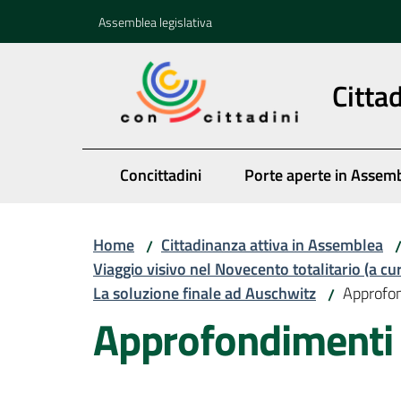
Vai al contenuto
Vai alla navigazione
Vai al footer
Assemblea legislativa
Citta
Concittadini
Porte aperte in Assem
Home
Cittadinanza attiva in Assemblea
/
Viaggio visivo nel Novecento totalitario (a cu
La soluzione finale ad Auschwitz
Approfo
/
Approfondimenti