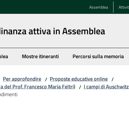
Assemblea
Attivi
dinanza attiva in Assemblea
blea
Mostre itineranti
Percorsi sulla memoria
Per approfondire
Proposte educative online
/
/
/
ra del Prof. Francesco Maria Feltri)
I campi di Auschwitz
/
ndimenti