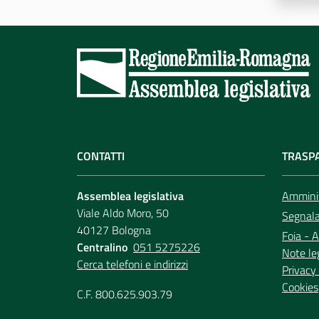
CONTATTI
TRASP
Assemblea legislativa
Amminis
Viale Aldo Moro, 50
Segnala 
40127 Bologna
Foia - A
Centralino
051 5275226
Note le
Cerca telefoni e indirizzi
Privacy 
Cookies
C.F. 800.625.903.79