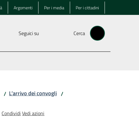
tà
Argomenti
Per i media
Per i cittadini
Seguici su
Cerca
L’arrivo dei convogli
/
/
Condividi
Vedi azioni