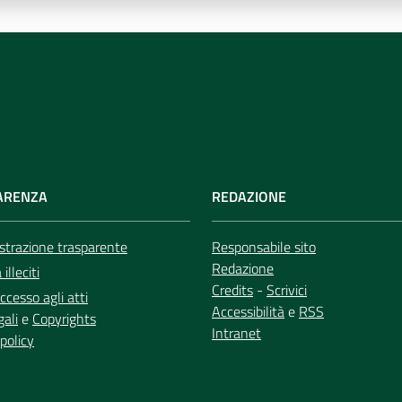
ARENZA
REDAZIONE
trazione trasparente
Responsabile sito
Redazione
illeciti
Credits
-
Scrivici
ccesso agli atti
Accessibilità
e
RSS
gali
e
Copyrights
Intranet
policy