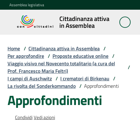
Vai al contenuto
Vai alla navigazione
Vai al footer
Assemblea legislativa
Cittadinanza attiva
Cittadinanza
in Assemblea
attiva in
Assemblea
Home
/
Cittadinanza attiva in Assemblea
/
Per approfondire
/
Proposte educative online
/
Viaggio visivo nel Novecento totalitario (a cura del
Concittadini
/
Prof. Francesco Maria Feltri)
I campi di Auschwitz
/
I crematori di Birkenau
/
Porte
La rivolta del Sonderkommando
/
Approfondimenti
aperte
Approfondimenti
in
Assemblea
Condividi
Vedi azioni
Mostre
itineranti