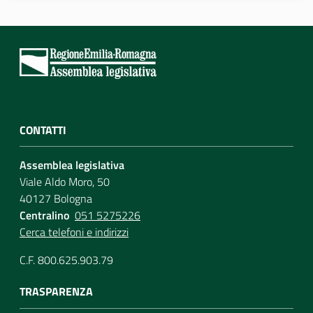
Assemblea
Attività
Argomenti
CONTATTI
Per i media
Assemblea legislativa
Viale Aldo Moro, 50
Per i cittadini
40127 Bologna
Centralino
051 5275226
Cerca telefoni e indirizzi
C.F. 800.625.903.79
TRASPARENZA