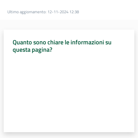
Percorsi
sulla
Ultimo aggiornamento
:
12-11-2024 12:38
memoria
Quanto sono chiare le informazioni su
Seguici
questa pagina?
su
Valuta da 1 a 5 stelle
Assemblea
legislativa