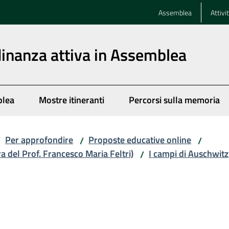
Assemblea
Attivi
dinanza attiva in Assemblea
blea
Mostre itineranti
Percorsi sulla memoria
Per approfondire
Proposte educative online
/
/
/
ra del Prof. Francesco Maria Feltri)
I campi di Auschwitz
/