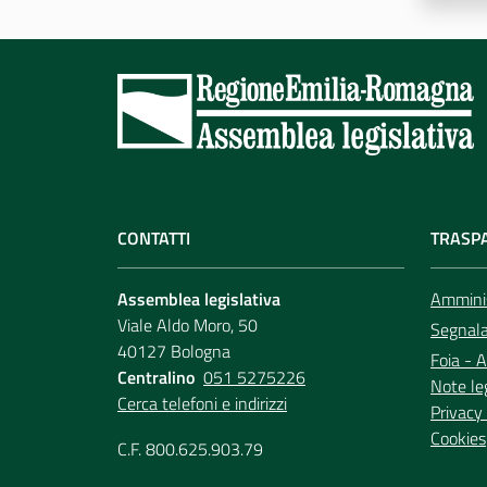
CONTATTI
TRASP
Assemblea legislativa
Amminis
Viale Aldo Moro, 50
Segnala 
40127 Bologna
Foia - A
Centralino
051 5275226
Note le
Cerca telefoni e indirizzi
Privacy 
Cookies
C.F. 800.625.903.79