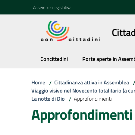
Vai al contenuto
Vai alla navigazione
Vai al footer
Assemblea legislativa
Citta
Concittadini
Porte aperte in Assem
Home
Cittadinanza attiva in Assemblea
/
Viaggio visivo nel Novecento totalitario (a cu
La notte di Dio
Approfondimenti
/
Approfondimenti