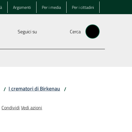
tà
Argomenti
Per i media
Per i cittadini
Seguici su
Cerca
I crematori di Birkenau
/
/
Condividi
Vedi azioni