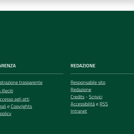
ARENZA
REDAZIONE
trazione trasparente
Responsabile sito
Redazione
illeciti
Credits
-
Scrivici
ccesso agli atti
Accessibilità
e
RSS
gali
e
Copyrights
Intranet
policy