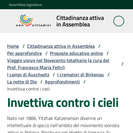
Vai al contenuto
Vai alla navigazione
Vai al footer
Assemblea legislativa
Cittadinanza attiva
Cittadinanza
in Assemblea
attiva in
Assemblea
Home
/
Cittadinanza attiva in Assemblea
/
Per approfondire
/
Proposte educative online
/
Viaggio visivo nel Novecento totalitario (a cura del
Concittadini
/
Prof. Francesco Maria Feltri)
I campi di Auschwitz
/
I crematori di Birkenau
/
Porte
La notte di Dio
/
Approfondimenti
/
aperte
Invettiva contro i cieli
in
Invettiva contro i cieli
Assemblea
Mostre
Nato nel 1886, Yitzhak Katzenelson divenne un
itineranti
intellettuale di spicco nell’ambito del movimento sionista
attivo in Polonia. Rinchiuso nel ghetto di Varsavia, fu