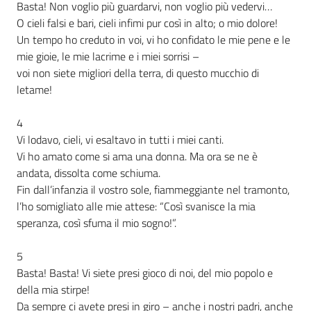
Basta! Non voglio più guardarvi, non voglio più vedervi…
O cieli falsi e bari, cieli infimi pur così in alto; o mio dolore!
Un tempo ho creduto in voi, vi ho confidato le mie pene e le
mie gioie, le mie lacrime e i miei sorrisi –
voi non siete migliori della terra, di questo mucchio di
letame!
4
Vi lodavo, cieli, vi esaltavo in tutti i miei canti.
Vi ho amato come si ama una donna. Ma ora se ne è
andata, dissolta come schiuma.
Fin dall’infanzia il vostro sole, fiammeggiante nel tramonto,
l’ho somigliato alle mie attese: “Così svanisce la mia
speranza, così sfuma il mio sogno!”.
5
Basta! Basta! Vi siete presi gioco di noi, del mio popolo e
della mia stirpe!
Da sempre ci avete presi in giro – anche i nostri padri, anche