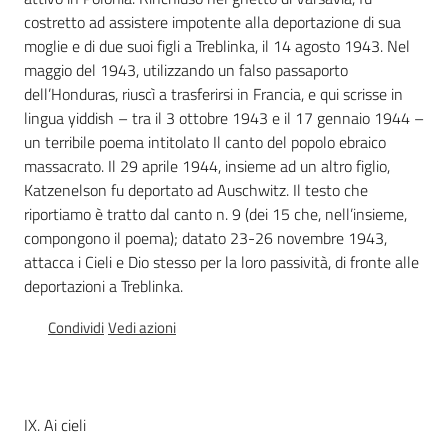
Percorsi
costretto ad assistere impotente alla deportazione di sua
sulla
moglie e di due suoi figli a Treblinka, il 14 agosto 1943. Nel
memoria
maggio del 1943, utilizzando un falso passaporto
dell’Honduras, riuscì a trasferirsi in Francia, e qui scrisse in
lingua yiddish – tra il 3 ottobre 1943 e il 17 gennaio 1944 –
un terribile poema intitolato Il canto del popolo ebraico
Seguici
massacrato. Il 29 aprile 1944, insieme ad un altro figlio,
su
Katzenelson fu deportato ad Auschwitz. Il testo che
riportiamo è tratto dal canto n. 9 (dei 15 che, nell’insieme,
compongono il poema); datato 23-26 novembre 1943,
attacca i Cieli e Dio stesso per la loro passività, di fronte alle
deportazioni a Treblinka.
Condividi
Vedi azioni
Assemblea
IX. Ai cieli
legislativa