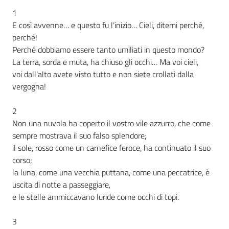
1
Assemblea
E così avvenne… e questo fu l’inizio… Cieli, ditemi perché,
perché!
Attività
Perché dobbiamo essere tanto umiliati in questo mondo?
La terra, sorda e muta, ha chiuso gli occhi… Ma voi cieli,
Argomenti
voi dall’alto avete visto tutto e non siete crollati dalla
vergogna!
Per i media
2
Non una nuvola ha coperto il vostro vile azzurro, che come
Per i cittadini
sempre mostrava il suo falso splendore;
il sole, rosso come un carnefice feroce, ha continuato il suo
corso;
la luna, come una vecchia puttana, come una peccatrice, è
uscita di notte a passeggiare,
e le stelle ammiccavano luride come occhi di topi.
3