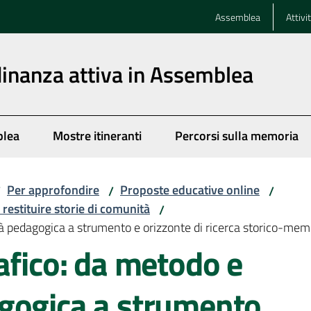
Assemblea
Attivi
dinanza attiva in Assemblea
blea
Mostre itineranti
Percorsi sulla memoria
Per approfondire
Proposte educative online
/
/
/
 restituire storie di comunità
/
tà pedagogica a strumento e orizzonte di ricerca storico-mem
afico: da metodo e
gogica a strumento