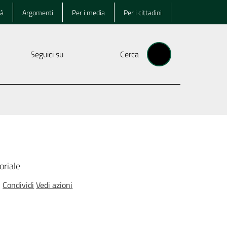
tà
Argomenti
Per i media
Per i cittadini
Seguici su
Cerca
oriale
Condividi
Vedi azioni