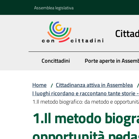
Vai al contenuto
Vai alla navigazione
Vai al footer
Assemblea legislativa
Citta
Concittadini
Porte aperte in Assem
Home
Cittadinanza attiva in Assemblea
/
I luoghi ricordano e raccontano tante storie -
1.Il metodo biografico: da metodo e opportuni
1.Il metodo biogr
opportunità peda