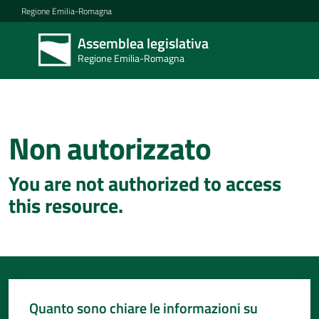
Vai al contenuto
Vai alla navigazione
Vai al footer
Regione Emilia-Romagna
Assemblea legislativa
Assemblea
Regione Emilia-Romagna
legislativa
Regione Emilia-
Romagna
Non autorizzato
Concittadini
You are not authorized to access
Porte
this resource.
aperte
in
Assemblea
Mostre
itineranti
Quanto sono chiare le informazioni su