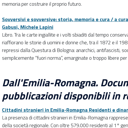
memoria per costruire il proprio futuro.
Sovversivi e sovversive: storia, memoria e cura / a cur
Gabusi, Michele Lapini
Libro. Tra le carte ingiallite e i volti sbiaditi dal tempo conser
riaffiorano le storie di uomini e donne che, tra il 1872 e il 1
repressi dalla Questura di Bologna: anarchici, antifascisti, so
semplicemente “fuori norma”, emarginate o troppo libere per 
Dall'Emilia-Romagna. Docum
pubblicazioni disponibili in r
Cittadini stranieri in Emilia-Romagna Residenti e din
La presenza di cittadini stranieri in Emilia-Romagna rappres
della società regionale. Con oltre 579.000 residenti al 1° ge