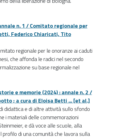
orno della liberazione di Bologna.
annale n. 1 / Comitato regionale per
tti, Federico Chiaricati, Tito
Comitato regionale per le onoranze ai caduti
esi, che affonda le radici nel secondo
rmalizzazione su base regionale nel
torie e memorie (2024) : annale n. 2 /
o ; a cura di Eloisa Betti ... [et al.]
didattica e di altre attività sullo sfondo
ene i materiali delle commemorazioni
 Steinmeier, e dà voce alle scuole, alla
l profilo di una comunità che lavora sulla