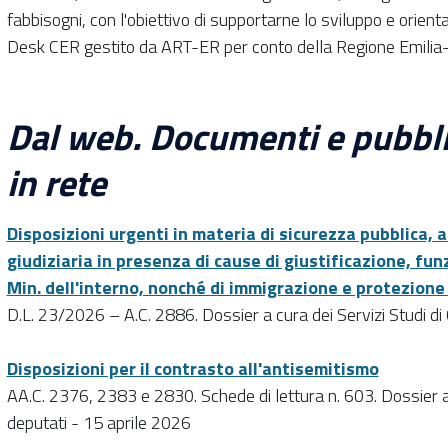
fabbisogni, con l'obiettivo di supportarne lo sviluppo e orientar
Desk CER gestito da ART-ER per conto della Regione Emili
Dal web. Documenti e pubblic
in rete
Disposizioni urgenti in materia di sicurezza pubblica, a
giudiziaria in presenza di cause di giustificazione, funz
Min. dell'interno, nonché di immigrazione e protezione
D.L. 23/2026 – A.C. 2886. Dossier a cura dei Servizi Studi 
Disposizioni per il contrasto all'antisemitismo
AA.C. 2376, 2383 e 2830. Schede di lettura n. 603. Dossier a 
deputati - 15 aprile 2026