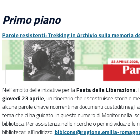
Primo piano
Parole resistenti: Trekking in Archivio sulla memoria d
Nell'ambito delle iniziative per la
Festa della Liberazione
, 
giovedì 23 aprile
, un itinerario che riscostruisce storia e m
alcune parole chiave ricorrenti nei documenti custoditi negli a
tema che ci ha guidato in questo numero di Monitor nella scelta
biblioteca.
Per assistenza nelle ricerche o per individuare le ris
bibliotecari all’indirizzo:
biblcons@regione.emilia-romagna