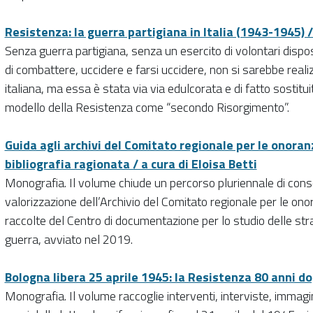
Resistenza: la guerra partigiana in Italia (1943-1945) /
Senza guerra partigiana, senza un esercito di volontari dispo
di combattere, uccidere e farsi uccidere, non si sarebbe reali
italiana, ma essa è stata via via edulcorata e di fatto sostitu
modello della Resistenza come “secondo Risorgimento”.
Guida agli archivi del Comitato regionale per le onoran
bibliografia ragionata / a cura di Eloisa Betti
Monografia. Il volume chiude un percorso pluriennale di co
valorizzazione dell’Archivio del Comitato regionale per le ono
raccolte del Centro di documentazione per lo studio delle stra
guerra, avviato nel 2019.
Bologna libera 25 aprile 1945: la Resistenza 80 anni do
Monografia. Il volume raccoglie interventi, interviste, immag