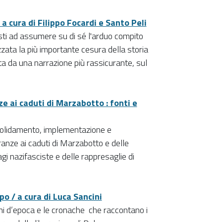
 a cura di Filippo Focardi e Santo Peli
sti ad assumere su di sé l'arduo compito
zzata la più importante cesura della storia
ita da una narrazione più rassicurante, sul
ze ai caduti di Marzabotto : fonti e
nsolidamento, implementazione e
ranze ai caduti di Marzabotto e delle
gi nazifasciste e delle rappresaglie di
po / a cura di Luca Sancini
ini d’epoca e le cronache che raccontano i