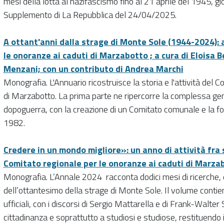
mesi della lotta al nazifascismo fino al 21 aprile del 1945, gi
Supplemento di La Repubblica
del 24/04/2025.
A ottant'anni dalla strage di Monte Sole (1944-2024): 
le onoranze ai caduti di Marzabotto ; a cura di Eloisa Be
Menzani; con un contributo di Andrea Marchi
Monografia. L'Annuario ricostruisce la storia e l'attività del 
di Marzabotto. La prima parte ne ripercorre la complessa gen
dopoguerra, con la creazione di un Comitato comunale e la fo
1982.
Credere in un mondo migliore»: un anno di attività fra s
Comitato regionale per le onoranze ai caduti di Marzabott
Monografia. L’Annale 2024 racconta dodici mesi di ricerche, di 
dell’ottantesimo della strage di Monte Sole. Il volume conti
ufficiali, con i discorsi di Sergio Mattarella e di Frank-Walter
cittadinanza e soprattutto a studiosi e studiose, restituendo i