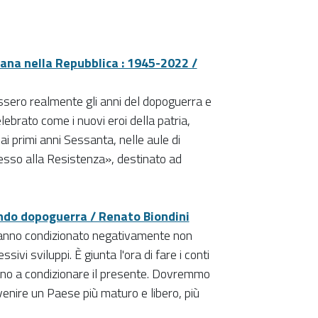
iana nella Repubblica : 1945-2022 /
issero realmente gli anni del dopoguerra e
ebrato come i nuovi eroi della patria,
i primi anni Sessanta, nelle aule di
cesso alla Resistenza», destinato ad
condo dopoguerra / Renato Biondini
 hanno condizionato negativamente non
ssivi sviluppi.
È giunta l'ora di fare i conti
nuano a condizionare il presente. Dovremmo
venire un Paese più maturo e libero, più