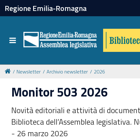
chiudi
Regione Emilia-Romagna
Biblioteca
Toggle navigation
Catalogo online
Collezioni
Newsletter
Archivio newsletter
2026
Monitor 503 2026
Per approfondire
Novità editoriali e attività di documen
Appuntamenti
Biblioteca dell’Assemblea legislativa. 
Prenotazione spazi
- 26 marzo 2026