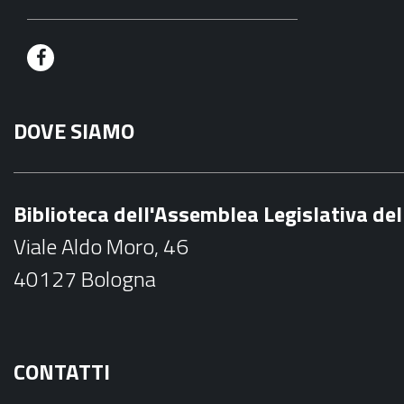
F
a
DOVE SIAMO
c
e
b
Biblioteca dell'Assemblea Legislativa d
o
Viale Aldo Moro, 46
o
40127 Bologna
k
CONTATTI