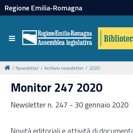
chiudi
Regione Emilia-Romagna
Biblioteca
Toggle navigation
Catalogo online
Collezioni
Newsletter
Archivio newsletter
2020
Monitor 247 2020
Per approfondire
Newsletter n. 247 - 30 gennaio 2020
Appuntamenti
Prenotazione spazi
Novità editoriali e attività di document