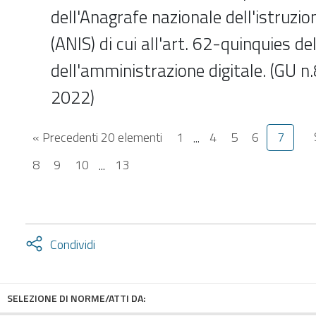
dell'Anagrafe nazionale dell'istruzio
(ANIS) di cui all'art. 62-quinquies de
dell'amministrazione digitale. (GU 
2022)
« Precedenti 20 elementi
1
...
4
5
6
7
8
9
10
...
13
Attiva
Condividi
condividi
facebook
twitter
SELEZIONE DI NORME/ATTI DA: