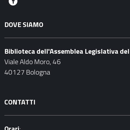
F
a
DOVE SIAMO
c
e
b
Biblioteca dell'Assemblea Legislativa d
o
Viale Aldo Moro, 46
o
40127 Bologna
k
CONTATTI
Orari
: