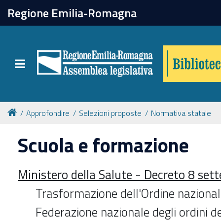
chiudi
Regione Emilia-Romagna
Biblioteca
Toggle navigation
Catalogo online
Collezioni
Approfondire
Selezioni proposte
Normativa statale
Scuola e formazione
Per approfondire
Ministero della Salute - Decreto 8 se
Appuntamenti
Trasformazione dell'Ordine nazionale
Prenotazione spazi
Federazione nazionale degli ordini de