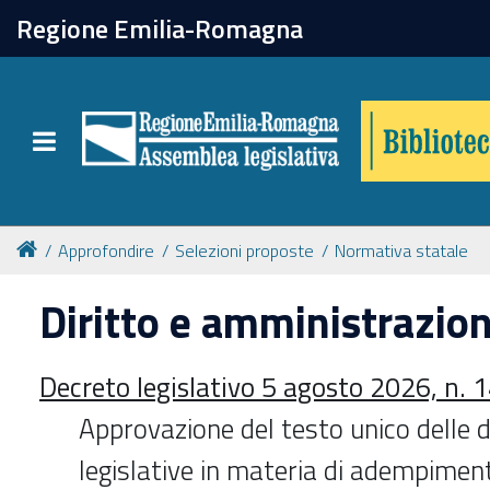
chiudi
Regione Emilia-Romagna
Biblioteca
Toggle navigation
Catalogo online
Collezioni
Approfondire
Selezioni proposte
Normativa statale
Diritto e amministrazio
Per approfondire
Decreto legislativo 5 agosto 2026, n. 
Appuntamenti
Approvazione del testo unico delle d
Prenotazione spazi
legislative in materia di adempimen