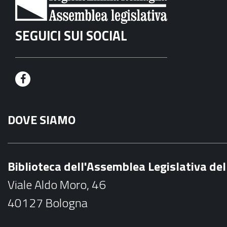
SEGUICI SUI SOCIAL
F
a
DOVE SIAMO
c
e
b
Biblioteca dell'Assemblea Legislativa d
o
Viale Aldo Moro, 46
o
40127 Bologna
k