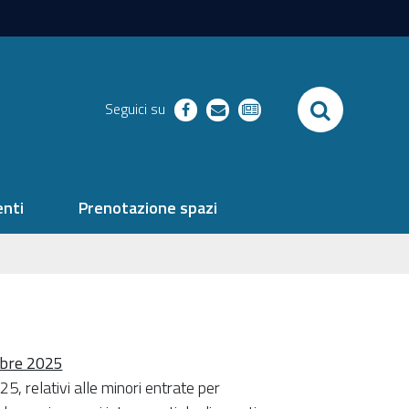
SEARCH
Seguici su
facebook
richieste
newsletter
nti
Prenotazione spazi
mbre 2025
5, relativi alle minori entrate per