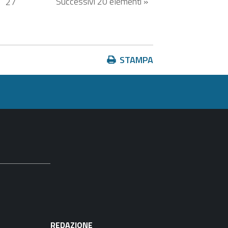
Successivi 20 elementi »
.
27
Azioni
STAMPA
sul
documento
REDAZIONE