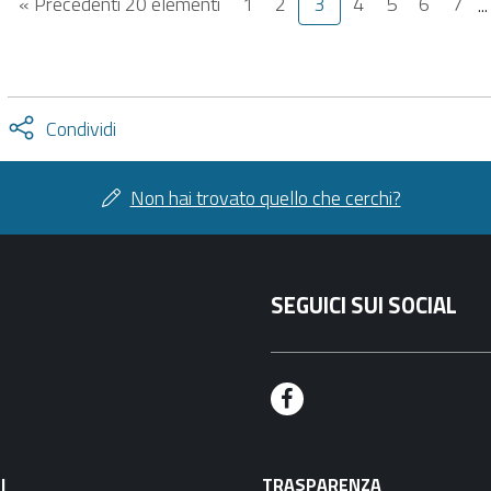
« Precedenti 20 elementi
1
2
3
4
5
6
7
..
Attiva
Condividi
condividi
facebook
twitter
Non hai trovato quello che cerchi?
SEGUICI SUI SOCIAL
F
a
I
TRASPARENZA