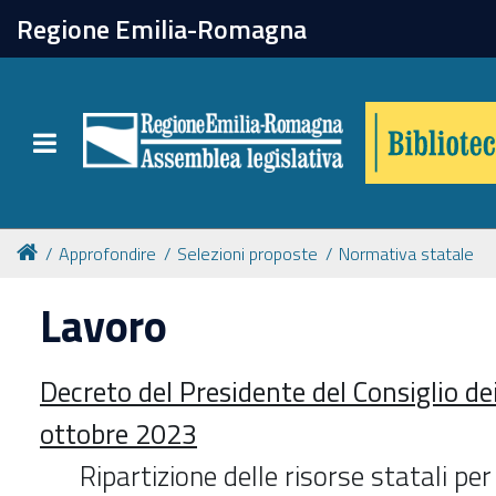
chiudi
Regione Emilia-Romagna
Biblioteca
Toggle navigation
Catalogo online
Collezioni
Approfondire
Selezioni proposte
Normativa statale
Lavoro
Per approfondire
Decreto del Presidente del Consiglio de
Appuntamenti
ottobre 2023
Prenotazione spazi
Ripartizione delle risorse statali per 