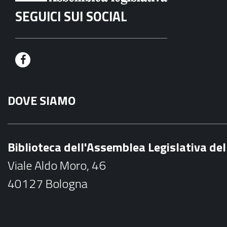
SEGUICI SUI SOCIAL
F
a
DOVE SIAMO
c
e
b
Biblioteca dell'Assemblea Legislativa d
o
Viale Aldo Moro, 46
o
40127 Bologna
k