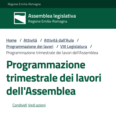
Vai al contenuto
Vai alla navigazione
Vai al footer
Regione Emilia-Romagna
Assemblea legislativa
Assemblea
Regione Emilia-Romagna
legislativa
Regione Emilia-
Romagna
Home
/
Attività
/
Attività dall'Aula
/
Programmazione dei lavori
/
VIII Legislatura
/
Programmazione trimestrale dei lavori dell'Assemblea
Assemblea
Programmazione
trimestrale dei lavori
Attività
dell'Assemblea
Argomenti
Condividi
Vedi azioni