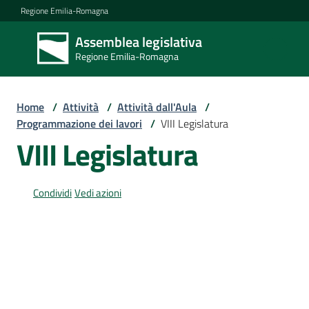
Vai al contenuto
Vai alla navigazione
Vai al footer
Regione Emilia-Romagna
Assemblea legislativa
Assemblea
Regione Emilia-Romagna
legislativa
Regione Emilia-
Romagna
Home
/
Attività
/
Attività dall'Aula
/
Programmazione dei lavori
/
VIII Legislatura
VIII Legislatura
Assemblea
Condividi
Vedi azioni
Attività
Argomenti