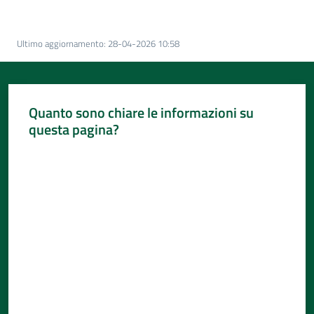
Per
i
media
Ultimo aggiornamento
:
28-04-2026 10:58
Per
i
cittadini
Quanto sono chiare le informazioni su
questa pagina?
Valuta da 1 a 5 stelle