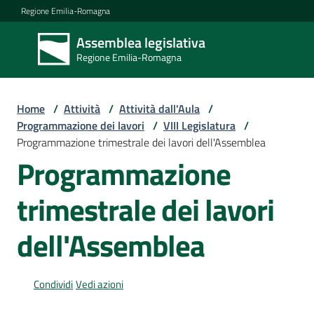
Vai al contenuto
Vai alla navigazione
Vai al footer
Regione Emilia-Romagna
Assemblea legislativa
Assemblea
Regione Emilia-Romagna
legislativa
Regione Emilia-
Romagna
Home
/
Attività
/
Attività dall'Aula
/
Programmazione dei lavori
/
VIII Legislatura
/
Programmazione trimestrale dei lavori dell'Assemblea
Assemblea
Programmazione
trimestrale dei lavori
Attività
dell'Assemblea
Argomenti
Condividi
Vedi azioni