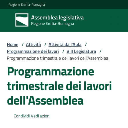
Vai al contenuto
Vai alla navigazione
Vai al footer
Regione Emilia-Romagna
Assemblea legislativa
Assemblea
Regione Emilia-Romagna
legislativa
Regione Emilia-
Romagna
Home
/
Attività
/
Attività dall'Aula
/
Programmazione dei lavori
/
VIII Legislatura
/
Programmazione trimestrale dei lavori dell'Assemblea
Assemblea
Programmazione
trimestrale dei lavori
Attività
dell'Assemblea
Argomenti
Condividi
Vedi azioni