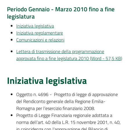
Per
Periodo Gennaio - Marzo 2010 fino a fine
i
legislatura
media
Iniziativa legislativa
Per
Iniziativa regolamentare
i
Comunicazioni e relazioni
cittadini
Lettera di trasmissione della programmazione
approvata fino a fine legislatura 2010
(
Word
-
57,5 KB
)
Iniziativa legislativa
Oggetto n. 4696 - Progetto di legge di approvazione
del Rendiconto generale della Regione Emilia-
Romagna per l’esercizio finanziario 2008.
Progetto di Legge Finanziaria regionale adottata a
norma dell’art. 40 della L.R. 15 novembre 2001, n. 40,
in coincidenza con l’approvazione del Bilancio di