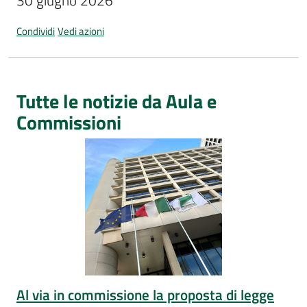
30 giugno 2026
Per
i
Condividi
Vedi azioni
media
Per
i
Tutte le notizie da Aula e
cittadini
Commissioni
Al via in commissione la proposta di legge