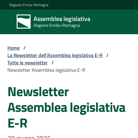
Vai al contenuto
Vai alla navigazione
Vai al footer
Regione Emilia-Romagna
Assemblea legislativa
Assemblea
Regione Emilia-Romagna
legislativa
Regione Emilia-
Romagna
Home
/
La Newsletter dell'Assemblea legislativa E-R
/
Tutte le newsletter
/
Assemblea
Newsletter Assemblea legislativa E-R
Newsletter
Salta al contenuto
Attività
Assemblea legislativa
Argomenti
E-R