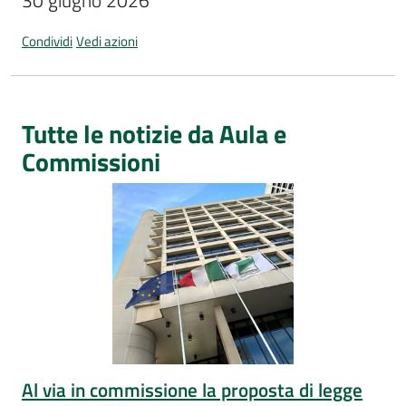
30 giugno 2026
Per
i
Condividi
Vedi azioni
media
Per
i
Tutte le notizie da Aula e
cittadini
Commissioni
Al via in commissione la proposta di legge