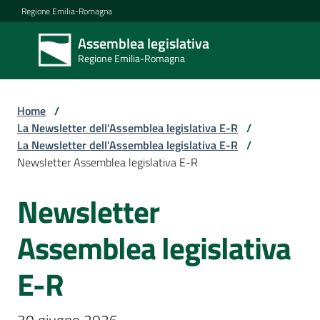
Vai al contenuto
Vai alla navigazione
Vai al footer
Regione Emilia-Romagna
Assemblea legislativa
Assemblea
Regione Emilia-Romagna
legislativa
Regione Emilia-
Romagna
Home
/
La Newsletter dell'Assemblea legislativa E-R
/
La Newsletter dell'Assemblea legislativa E-R
/
Assemblea
Newsletter Assemblea legislativa E-R
Newsletter
Salta al contenuto
Attività
Assemblea legislativa
Argomenti
E-R