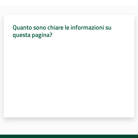
Sessioni
europee
Menu selezionato
Notizie
Quanto sono chiare le informazioni su
questa pagina?
Valuta da 1 a 5 stelle
Assemblea
legislativa
Assemblea
Attività
Argomenti
Per i media