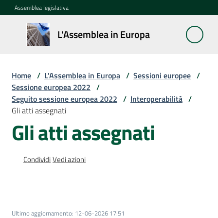
Vai al contenuto
Vai alla navigazione
Vai al footer
Assemblea legislativa
L'Assemblea
L'Assemblea in Europa
in Europa
Home
/
L'Assemblea in Europa
/
Sessioni europee
/
Cos'è
Sessione europea 2022
/
la
Seguito sessione europea 2022
/
Interoperabilità
/
Sessione
Gli atti assegnati
europea
Gli atti assegnati
La
Rete
Condividi
Vedi azioni
europea
regionale
Le
Ultimo aggiornamento
:
12-06-2026 17:51