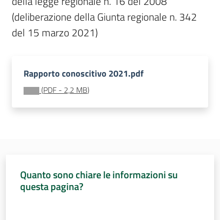
della legge regionale n. 16 del 2008 
Sessioni
europee
(deliberazione della Giunta regionale n. 342 
Menu selezionato
del 15 marzo 2021)
Notizie
Rapporto conoscitivo 2021.pdf
(
PDF
-
2,2 MB
)
Assemblea
legislativa
Assemblea
Attività
Quanto sono chiare le informazioni su
questa pagina?
Argomenti
Valuta da 1 a 5 stelle
Per i media