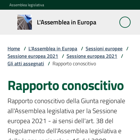
Vai al contenuto
Vai alla navigazione
Vai al footer
Assemblea legislativa
L'Assemblea
L'Assemblea in Europa
in Europa
Home
/
L'Assemblea in Europa
/
Sessioni europee
/
Cos'è
Sessione europea 2021
/
Sessione europea 2021
/
la
Gli atti assegnati
/
Rapporto conoscitivo
Sessione
europea
Rapporto conoscitivo
La
Rapporto conoscitivo della Giunta regionale 
Rete
all'Assemblea legislativa per la Sessione 
europea
regionale
europea 2021 - ai sensi dell'art. 38 del 
Regolamento dell'Assemblea legislativa e 
Le