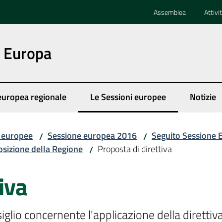
Assemblea
Attivi
n Europa
europea regionale
Le Sessioni europee
Notizie
Menu selezionato
i europee
Sessione europea 2016
Seguito Sessione
/
/
osizione della Regione
Proposta di direttiva
/
iva
lio concernente l'applicazione della direttiva