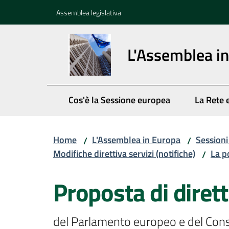
Vai al contenuto
Vai alla navigazione
Vai al footer
Assemblea legislativa
L'Assemblea i
Cos'è la Sessione europea
La Rete 
Home
L'Assemblea in Europa
Session
/
/
Modifiche direttiva servizi (notifiche)
La p
/
Proposta di dirett
del Parlamento europeo e del Consig