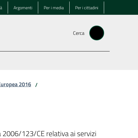
tà
Argomenti
Per i media
Per i cittadini
Cerca
 Europea 2016
/
 2006/123/CE relativa ai servizi 