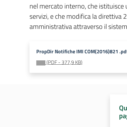
nel mercato interno, che istituisce u
servizi, e che modifica la direttiv
amministrativa attraverso il siste
PropDir Notifiche IMI COM(2016)821 .pd
(
PDF
-
377,9 KB
)
Qu
pa
Valut