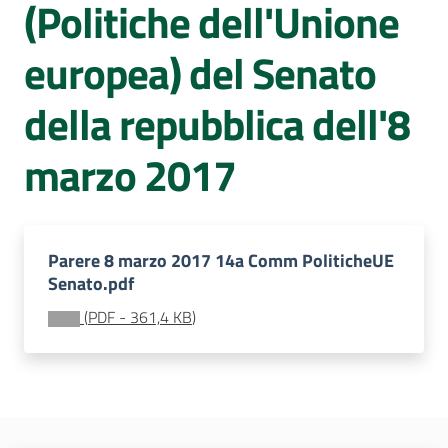
(Politiche dell'Unione
Sessioni
europee
Menu selezionato
europea) del Senato
Notizie
della repubblica dell'8
marzo 2017
Assemblea
legislativa
Parere 8 marzo 2017 14a Comm PoliticheUE
Senato.pdf
Assemblea
(
PDF
-
361,4 KB
)
Attività
Argomenti
Per i media