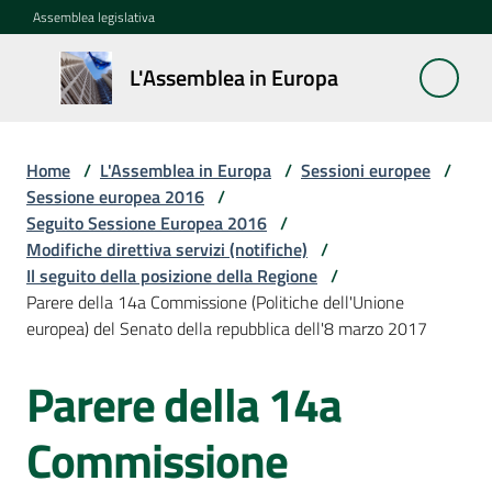
Vai al contenuto
Vai alla navigazione
Vai al footer
Assemblea legislativa
L'Assemblea
L'Assemblea in Europa
in Europa
Home
/
L'Assemblea in Europa
/
Sessioni europee
/
Cos'è
Sessione europea 2016
/
la
Seguito Sessione Europea 2016
/
Sessione
Modifiche direttiva servizi (notifiche)
/
europea
Il seguito della posizione della Regione
/
Parere della 14a Commissione (Politiche dell'Unione
europea) del Senato della repubblica dell'8 marzo 2017
La
Rete
Parere della 14a
europea
regionale
Commissione
Le