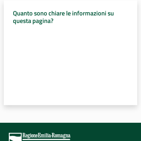
Quanto sono chiare le informazioni su
questa pagina?
Per i cittadini
Valuta da 1 a 5 stelle