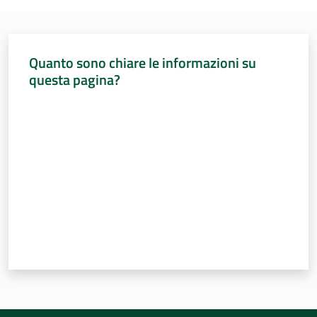
Sessioni
europee
Menu selezionato
Notizie
Quanto sono chiare le informazioni su
questa pagina?
Valuta da 1 a 5 stelle
Assemblea
legislativa
Assemblea
Attività
Argomenti
Per i media