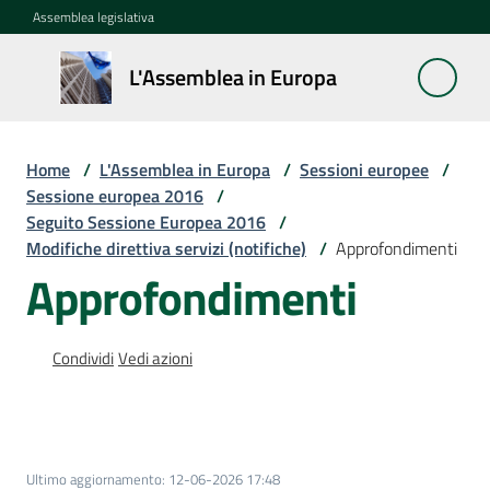
Vai al contenuto
Vai alla navigazione
Vai al footer
Assemblea legislativa
L'Assemblea
L'Assemblea in Europa
in Europa
Home
/
L'Assemblea in Europa
/
Sessioni europee
/
Cos'è
Sessione europea 2016
/
la
Seguito Sessione Europea 2016
/
Sessione
Modifiche direttiva servizi (notifiche)
/
Approfondimenti
europea
Approfondimenti
La
Rete
Condividi
Vedi azioni
europea
regionale
Le
Ultimo aggiornamento
:
12-06-2026 17:48