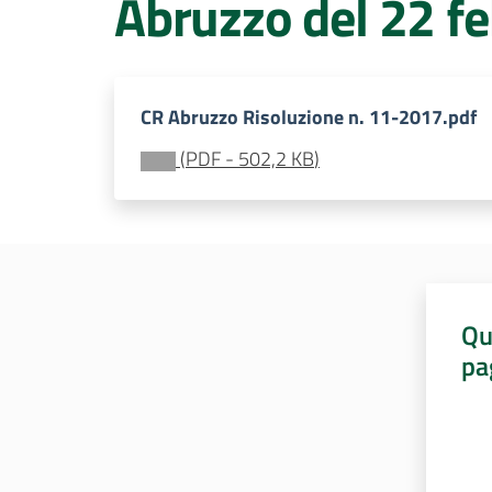
Abruzzo del 22 f
CR Abruzzo Risoluzione n. 11-2017.pdf
(
PDF
-
502,2 KB
)
Qu
pa
Valut