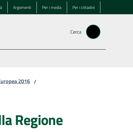
tà
Argomenti
Per i media
Per i cittadini
Cerca
 Europea 2016
/
lla Regione