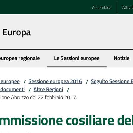
Assemblea
Attivi
n Europa
europea regionale
Le Sessioni europee
Notizie
Menu selezionato
i europee
Sessione europea 2016
Seguito Sessione
/
/
i documenti
Altre Regioni
/
/
gione Abruzzo del 22 febbraio 2017.
mmissione cosiliare de