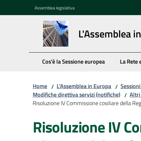
Vai al contenuto
Vai alla navigazione
Vai al footer
Assemblea legislativa
L'Assemblea i
Cos'è la Sessione europea
La Rete 
Home
L'Assemblea in Europa
Session
/
/
Modifiche direttiva servizi (notifiche)
Altr
/
Risoluzione IV Commissione cosiliare della Re
Risoluzione IV Co