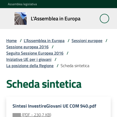
Vai al contenuto
Vai alla navigazione
Vai al footer
Assemblea legislativa
L'Assemblea
L'Assemblea in Europa
in Europa
Home
/
L'Assemblea in Europa
/
Sessioni europee
/
Cos'è
Sessione europea 2016
/
la
Seguito Sessione Europea 2016
/
Sessione
Iniziative UE per i giovani
/
europea
La posizione della Regione
/
Scheda sintetica
Scheda sintetica
La
Rete
europea
regionale
Sintesi InvestireGiovani UE COM 940.pdf
Le
(
PDF
-
230,7 KB
)