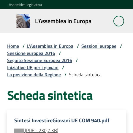
Vai al contenuto
Vai alla navigazione
Vai al footer
Assemblea legislativa
L'Assemblea
L'Assemblea in Europa
in Europa
Home
/
L'Assemblea in Europa
/
Sessioni europee
/
Cos'è
Sessione europea 2016
/
la
Seguito Sessione Europea 2016
/
Sessione
Iniziative UE per i giovani
/
europea
La posizione della Regione
/
Scheda sintetica
Scheda sintetica
La
Rete
europea
regionale
Sintesi InvestireGiovani UE COM 940.pdf
Le
(
PDF
-
230,7 KB
)