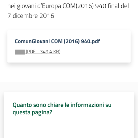
Sessioni
nei giovani d’Europa COM(2016) 940 final del 
europee
7 dicembre 2016
Menu selezionato
Notizie
ComunGiovani COM (2016) 940.pdf
(
PDF
-
349,4 KB
)
Assemblea
legislativa
Assemblea
Quanto sono chiare le informazioni su
Attività
questa pagina?
Argomenti
Valuta da 1 a 5 stelle
Per i media