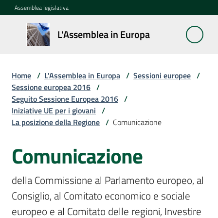
Vai al contenuto
Vai alla navigazione
Vai al footer
Assemblea legislativa
L'Assemblea
L'Assemblea in Europa
in Europa
Home
/
L'Assemblea in Europa
/
Sessioni europee
/
Cos'è
Sessione europea 2016
/
la
Seguito Sessione Europea 2016
/
Sessione
Iniziative UE per i giovani
/
europea
La posizione della Regione
/
Comunicazione
Comunicazione
La
Rete
europea
della Commissione al Parlamento europeo, al 
regionale
Consiglio, al Comitato economico e sociale 
Le
europeo e al Comitato delle regioni, Investire 