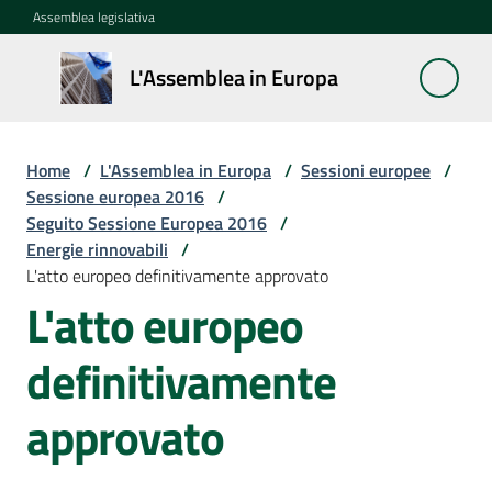
Vai al contenuto
Vai alla navigazione
Vai al footer
Assemblea legislativa
L'Assemblea
L'Assemblea in Europa
in Europa
Home
/
L'Assemblea in Europa
/
Sessioni europee
/
Cos'è
Sessione europea 2016
/
la
Seguito Sessione Europea 2016
/
Sessione
Energie rinnovabili
/
europea
L'atto europeo definitivamente approvato
L'atto europeo
La
Rete
definitivamente
europea
regionale
approvato
Le