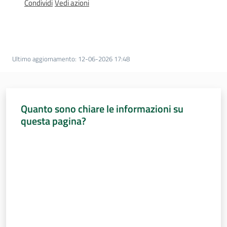
Sessioni
Condividi
Vedi azioni
europee
Menu selezionato
Notizie
Ultimo aggiornamento
:
12-06-2026 17:48
Quanto sono chiare le informazioni su
Assemblea
questa pagina?
legislativa
Valuta da 1 a 5 stelle
Assemblea
Attività
Argomenti
Per i media