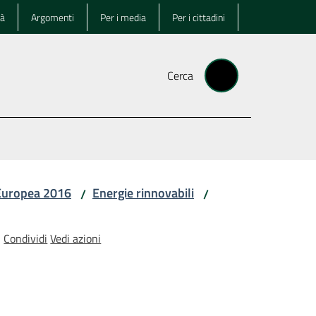
tà
Argomenti
Per i media
Per i cittadini
Cerca
 Europea 2016
Energie rinnovabili
/
/
Condividi
Vedi azioni