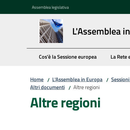
Vai al contenuto
Vai alla navigazione
Vai al footer
Assemblea legislativa
L'Assemblea i
Cos'è la Sessione europea
La Rete 
Home
L'Assemblea in Europa
Session
/
/
Altri documenti
Altre regioni
/
Altre regioni