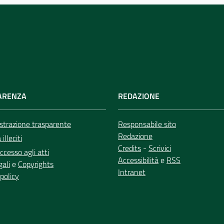
ARENZA
REDAZIONE
trazione trasparente
Responsabile sito
Redazione
illeciti
Credits
-
Scrivici
ccesso agli atti
Accessibilità
e
RSS
gali
e
Copyrights
Intranet
policy