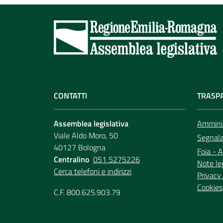
CONTATTI
TRASP
Assemblea legislativa
Amminis
Viale Aldo Moro, 50
Segnala 
40127 Bologna
Foia - A
Centralino
051 5275226
Note le
Cerca telefoni e indirizzi
Privacy 
Cookies
C.F. 800.625.903.79