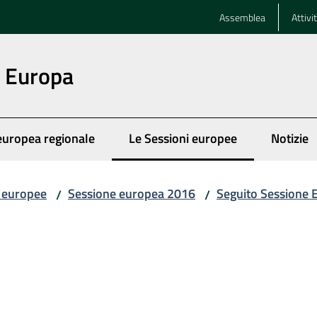
Assemblea
Attivi
n Europa
europea regionale
Le Sessioni europee
Notizie
Menu selezionato
i europee
Sessione europea 2016
Seguito Sessione
/
/