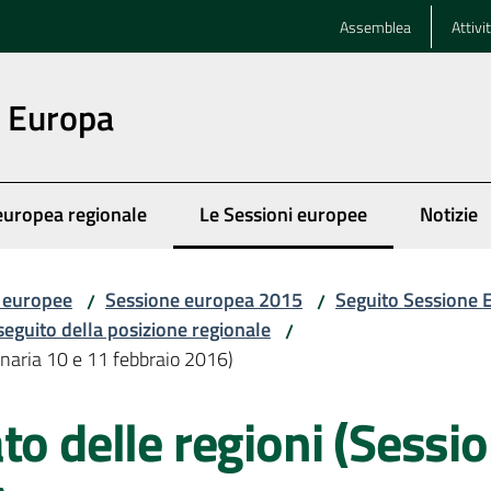
Assemblea
Attivi
n Europa
europea regionale
Le Sessioni europee
Notizie
Menu selezionato
i europee
Sessione europea 2015
Seguito Sessione
/
/
 seguito della posizione regionale
/
enaria 10 e 11 febbraio 2016)
to delle regioni (Sessi