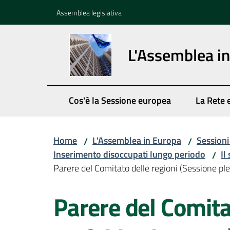
Vai al contenuto
Vai alla navigazione
Vai al footer
Assemblea legislativa
L'Assemblea i
Cos'è la Sessione europea
La Rete 
Home
L'Assemblea in Europa
Session
/
/
Inserimento disoccupati lungo periodo
Il
/
Parere del Comitato delle regioni (Sessione pl
Parere del Comita