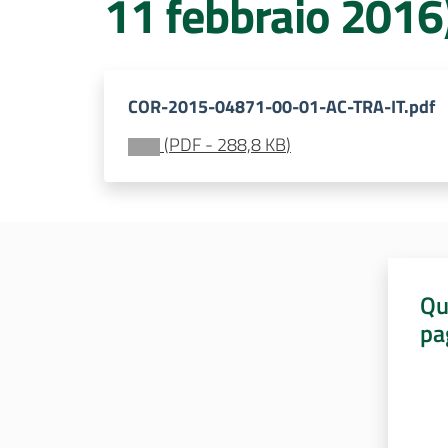
11 febbraio 2016
COR-2015-04871-00-01-AC-TRA-IT.pdf
(
PDF
-
288,8 KB
)
Qu
pa
Valut