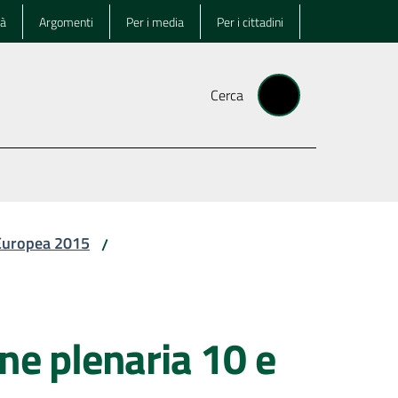
tà
Argomenti
Per i media
Per i cittadini
Cerca
 Europea 2015
/
one plenaria 10 e