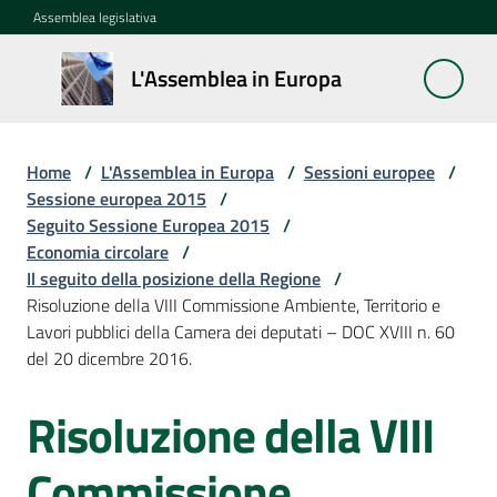
Vai al contenuto
Vai alla navigazione
Vai al footer
Assemblea legislativa
L'Assemblea
L'Assemblea in Europa
in Europa
Home
/
L'Assemblea in Europa
/
Sessioni europee
/
Cos'è
Sessione europea 2015
/
la
Seguito Sessione Europea 2015
/
Sessione
Economia circolare
/
europea
Il seguito della posizione della Regione
/
Risoluzione della VIII Commissione Ambiente, Territorio e
Lavori pubblici della Camera dei deputati – DOC XVIII n. 60
La
del 20 dicembre 2016.
Rete
europea
Risoluzione della VIII
regionale
Commissione
Le