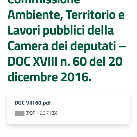
Sessioni
Ambiente, Territorio e
europee
Menu selezionato
Lavori pubblici della
Notizie
Camera dei deputati –
DOC XVIII n. 60 del 20
Assemblea
dicembre 2016.
legislativa
Assemblea
DOC VIII 60.pdf
Attività
(
PDF
-
96,7 KB
)
Argomenti
Per i media