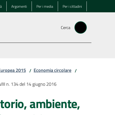
tà
Argomenti
Per i media
Per i cittadini
Cerca
 Europea 2015
Economia circolare
/
/
VIII n. 134 del 14 giugno 2016
torio, ambiente,