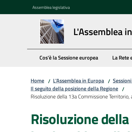
Vai al contenuto
Vai alla navigazione
Vai al footer
Assemblea legislativa
L'Assemblea i
Cos'è la Sessione europea
La Rete 
Home
L'Assemblea in Europa
Session
/
/
Il seguito della posizione della Regione
/
Risoluzione della 13a Commissione Territorio, 
Risoluzione della