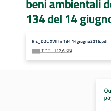
beni ambientali de
134 del 14 giugn
Ris_DOC XVIII n 134 14giugno2016.pdf
(
PDF
-
112,6 KB
)
Qu
pa
Valut