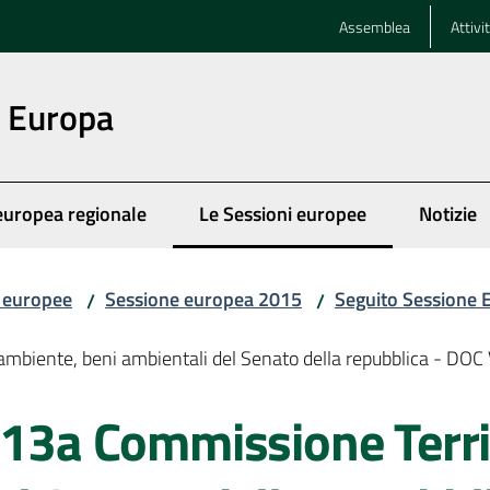
Assemblea
Attivi
n Europa
europea regionale
Le Sessioni europee
Notizie
Menu selezionato
i europee
Sessione europea 2015
Seguito Sessione
/
/
ambiente, beni ambientali del Senato della repubblica - DOC 
 13a Commissione Terri