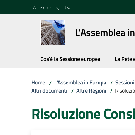
Vai al contenuto
Vai alla navigazione
Vai al footer
Assemblea legislativa
L'Assemblea i
Cos'è la Sessione europea
La Rete 
Home
L'Assemblea in Europa
Session
/
/
Altri documenti
Altre Regioni
Risoluzi
/
/
Risoluzione Cons