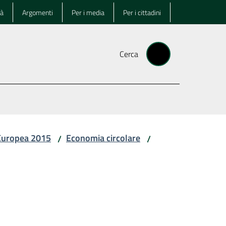
tà
Argomenti
Per i media
Per i cittadini
Cerca
 Europea 2015
Economia circolare
/
/