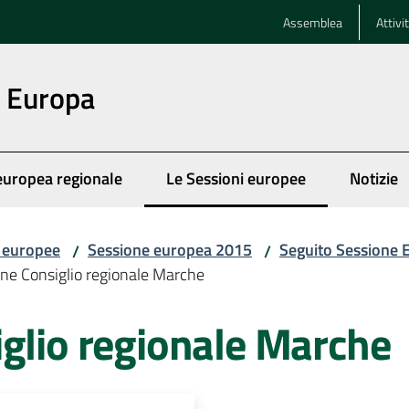
Assemblea
Attivi
n Europa
europea regionale
Le Sessioni europee
Notizie
Menu selezionato
i europee
Sessione europea 2015
Seguito Sessione
/
/
one Consiglio regionale Marche
iglio regionale Marche