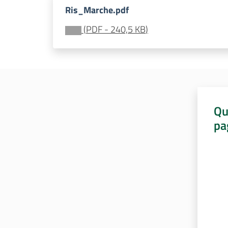
Ris_Marche.pdf
(
PDF
-
240,5 KB
)
Qu
pa
Valut