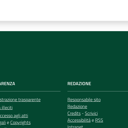
ARENZA
REDAZIONE
trazione trasparente
Responsabile sito
Redazione
illeciti
Credits
-
Scrivici
ccesso agli atti
Accessibilità
e
RSS
gali
e
Copyrights
Intranet