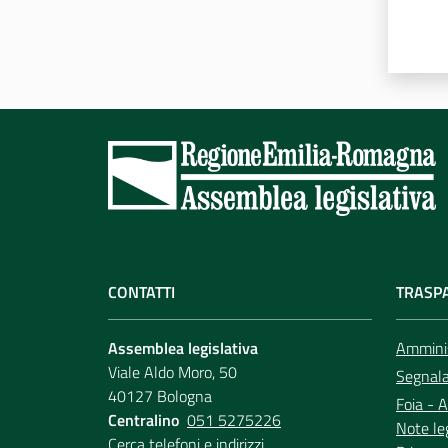
CONTATTI
TRASP
Assemblea legislativa
Amminis
Viale Aldo Moro, 50
Segnala 
40127 Bologna
Foia - A
Centralino
051 5275226
Note le
Cerca telefoni e indirizzi