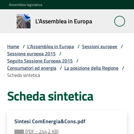
Vai al contenuto
Vai alla navigazione
Vai al footer
Assemblea legislativa
L'Assemblea
L'Assemblea in Europa
in Europa
Home
/
L'Assemblea in Europa
/
Sessioni europee
/
Cos'è
Sessione europea 2015
/
la
Seguito Sessione Europea 2015
/
Sessione
Consumatori ed energia
/
La posizione della Regione
/
europea
Scheda sintetica
Scheda sintetica
La
Rete
europea
regionale
Sintesi ComEnergia&Cons.pdf
Le
(
PDF
-
244,2 KB
)