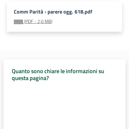
Sessioni
europee
Comm Parità - parere ogg. 618.pdf
Menu selezionato
(
PDF
-
2,0 MB
)
Notizie
Assemblea
legislativa
Quanto sono chiare le informazioni su
questa pagina?
Assemblea
Valuta da 1 a 5 stelle
Attività
Argomenti
Per i media