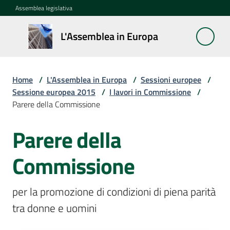
Vai al contenuto
Vai alla navigazione
Vai al footer
Assemblea legislativa
L'Assemblea
L'Assemblea in Europa
in Europa
Home
/
L'Assemblea in Europa
/
Sessioni europee
/
Cos'è
Sessione europea 2015
/
I lavori in Commissione
/
la
Parere della Commissione
Sessione
europea
Parere della
La
Commissione
Rete
europea
per la promozione di condizioni di piena parità 
regionale
tra donne e uomini
Le