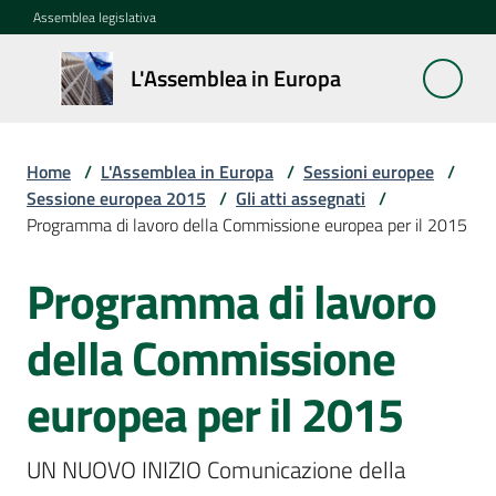
Vai al contenuto
Vai alla navigazione
Vai al footer
Assemblea legislativa
L'Assemblea
L'Assemblea in Europa
in Europa
Home
/
L'Assemblea in Europa
/
Sessioni europee
/
Cos'è
Sessione europea 2015
/
Gli atti assegnati
/
la
Programma di lavoro della Commissione europea per il 2015
Sessione
europea
Programma di lavoro
La
della Commissione
Rete
europea
europea per il 2015
regionale
UN NUOVO INIZIO Comunicazione della 
Le