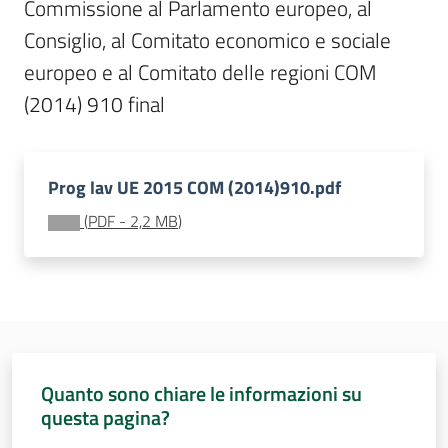
Commissione al Parlamento europeo, al 
Sessioni
europee
Consiglio, al Comitato economico e sociale 
Menu selezionato
europeo e al Comitato delle regioni COM 
Notizie
(2014) 910 final
Prog lav UE 2015 COM (2014)910.pdf
Assemblea
(
PDF
-
2,2 MB
)
legislativa
Assemblea
Attività
Quanto sono chiare le informazioni su
Argomenti
questa pagina?
Per i media