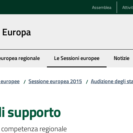
Assemblea
Attivi
n Europa
europea regionale
Le Sessioni europee
Notizie
Menu selezionato
i europee
Sessione europea 2015
Audizione degli st
/
/
di supporto
di competenza regionale