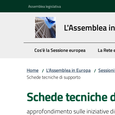
Vai al contenuto
Vai alla navigazione
Vai al footer
Assemblea legislativa
L'Assemblea i
Cos'è la Sessione europea
La Rete 
Home
L'Assemblea in Europa
Session
/
/
Schede tecniche di supporto
Schede tecniche 
approfondimento sulle iniziative 