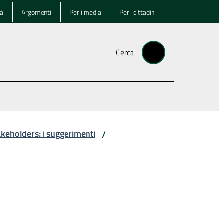
tà
Argomenti
Per i media
Per i cittadini
Cerca
akeholders: i suggerimenti
/