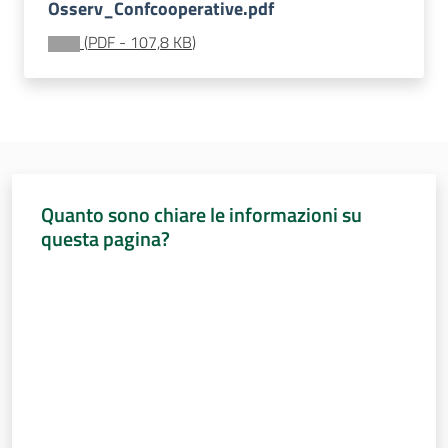
Sessioni
Osserv_Confcooperative.pdf
europee
(
PDF
-
107,8 KB
)
Menu selezionato
Notizie
Quanto sono chiare le informazioni su
Assemblea
questa pagina?
legislativa
Valuta da 1 a 5 stelle
Assemblea
Attività
Argomenti
Per i media