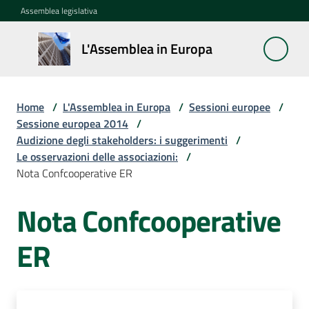
Vai al contenuto
Vai alla navigazione
Vai al footer
Assemblea legislativa
L'Assemblea
L'Assemblea in Europa
in Europa
Home
/
L'Assemblea in Europa
/
Sessioni europee
/
Cos'è
Sessione europea 2014
/
la
Audizione degli stakeholders: i suggerimenti
/
Sessione
Le osservazioni delle associazioni:
/
europea
Nota Confcooperative ER
Nota Confcooperative
La
Rete
europea
ER
regionale
Le