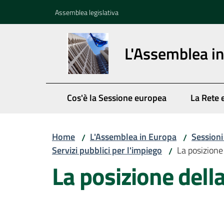
Vai al contenuto
Vai alla navigazione
Vai al footer
Assemblea legislativa
L'Assemblea i
Cos'è la Sessione europea
La Rete 
Home
L'Assemblea in Europa
Session
/
/
Servizi pubblici per l'impiego
La posizione
/
La posizione dell