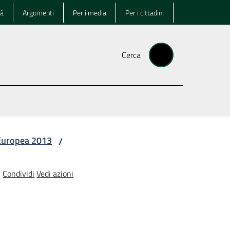
tà
Argomenti
Per i media
Per i cittadini
Cerca
 Europea 2013
/
Condividi
Vedi azioni