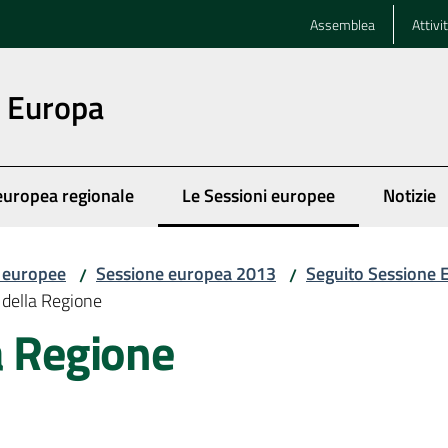
Assemblea
Attivi
n Europa
europea regionale
Le Sessioni europee
Notizie
Menu selezionato
i europee
Sessione europea 2013
Seguito Sessione
/
/
 della Regione
a Regione