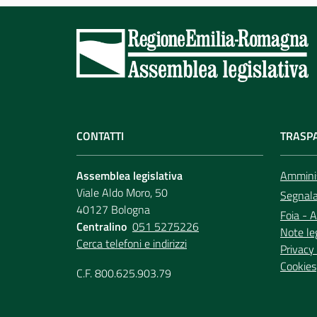
CONTATTI
TRASP
Assemblea legislativa
Amminis
Viale Aldo Moro, 50
Segnala 
40127 Bologna
Foia - A
Centralino
051 5275226
Note le
Cerca telefoni e indirizzi
Privacy 
Cookies
C.F. 800.625.903.79