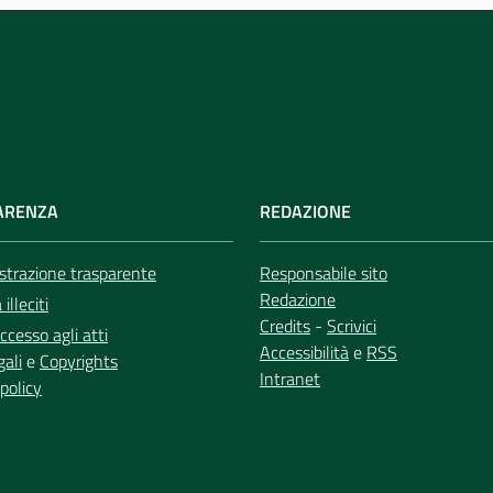
ARENZA
REDAZIONE
trazione trasparente
Responsabile sito
Redazione
illeciti
Credits
-
Scrivici
ccesso agli atti
Accessibilità
e
RSS
gali
e
Copyrights
Intranet
policy