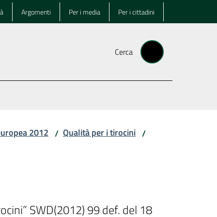
tà
Argomenti
Per i media
Per i cittadini
Cerca
europea 2012
Qualità per i tirocini
/
/
rocini” SWD(2012) 99 def. del 18 