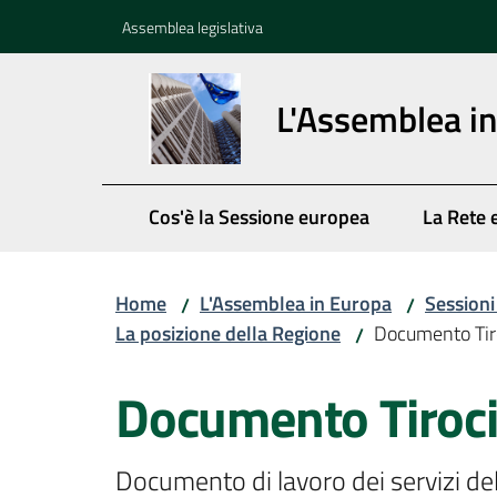
Vai al contenuto
Vai alla navigazione
Vai al footer
Assemblea legislativa
L'Assemblea i
Cos'è la Sessione europea
La Rete 
Home
L'Assemblea in Europa
Session
/
/
La posizione della Regione
Documento Tir
/
Documento Tiroci
Documento di lavoro dei servizi del