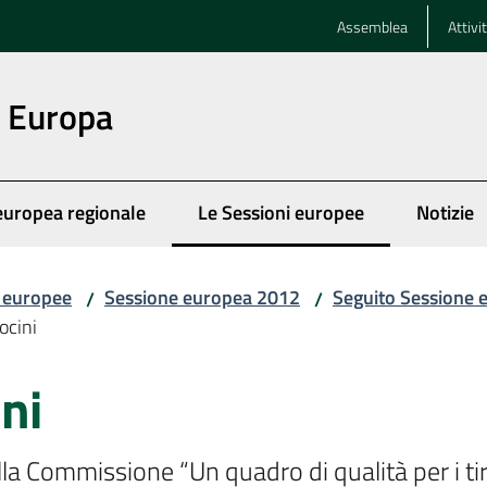
Assemblea
Attivi
n Europa
europea regionale
Le Sessioni europee
Notizie
Menu selezionato
i europee
Sessione europea 2012
Seguito Sessione 
/
/
ocini
ni
la Commissione “Un quadro di qualità per i ti