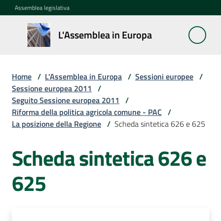
Vai al contenuto
Vai alla navigazione
Vai al footer
Assemblea legislativa
L'Assemblea
L'Assemblea in Europa
in Europa
Home
/
L'Assemblea in Europa
/
Sessioni europee
/
Cos'è
Sessione europea 2011
/
la
Seguito Sessione europea 2011
/
Sessione
Riforma della politica agricola comune - PAC
/
europea
La posizione della Regione
/
Scheda sintetica 626 e 625
Scheda sintetica 626 e
La
Rete
europea
625
regionale
Le