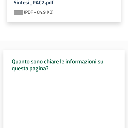
Sessioni
Sintesi_PAC2.pdf
europee
(
PDF
-
84,9 KB
)
Menu selezionato
Notizie
Quanto sono chiare le informazioni su
Assemblea
questa pagina?
legislativa
Valuta da 1 a 5 stelle
Assemblea
Attività
Argomenti
Per i media