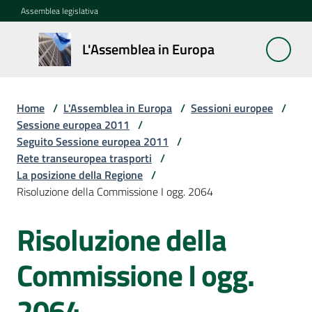
Vai al contenuto
Vai alla navigazione
Vai al footer
Assemblea legislativa
L'Assemblea
L'Assemblea in Europa
in Europa
Home
/
L'Assemblea in Europa
/
Sessioni europee
/
Cos'è
Sessione europea 2011
/
la
Seguito Sessione europea 2011
/
Sessione
Rete transeuropea trasporti
/
europea
La posizione della Regione
/
Risoluzione della Commissione I ogg. 2064
La
Risoluzione della
Rete
europea
regionale
Commissione I ogg.
2064
Le