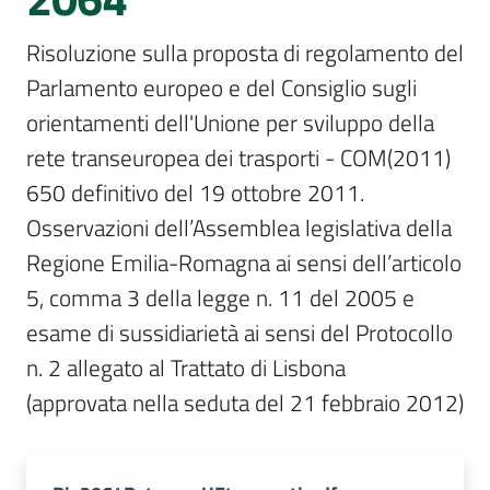
Sessioni
europee
Risoluzione sulla proposta di regolamento del 
Menu selezionato
Parlamento europeo e del Consiglio sugli 
Notizie
orientamenti dell'Unione per sviluppo della 
rete transeuropea dei trasporti - COM(2011) 
650 definitivo del 19 ottobre 2011. 
Osservazioni dell’Assemblea legislativa della 
Assemblea
Regione Emilia-Romagna ai sensi dell’articolo 
legislativa
5, comma 3 della legge n. 11 del 2005 e 
Assemblea
esame di sussidiarietà ai sensi del Protocollo 
n. 2 allegato al Trattato di Lisbona

Attività
(approvata nella seduta del 21 febbraio 2012)
Argomenti
Per i media