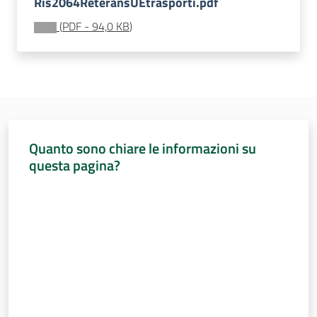
Ris2064ReteransUEtrasporti.pdf
(
PDF
-
94,0 KB
)
Per i cittadini
Quanto sono chiare le informazioni su
questa pagina?
Valuta da 1 a 5 stelle