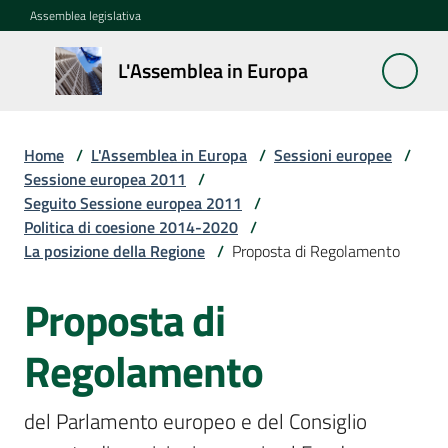
Vai al contenuto
Vai alla navigazione
Vai al footer
Assemblea legislativa
L'Assemblea
L'Assemblea in Europa
in Europa
Home
/
L'Assemblea in Europa
/
Sessioni europee
/
Cos'è
Sessione europea 2011
/
la
Seguito Sessione europea 2011
/
Sessione
Politica di coesione 2014-2020
/
europea
La posizione della Regione
/
Proposta di Regolamento
Proposta di
La
Rete
europea
Regolamento
regionale
del Parlamento europeo e del Consiglio 
Le