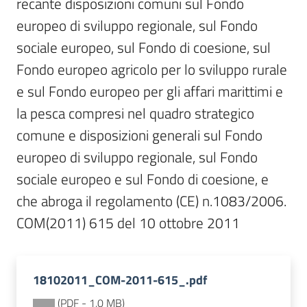
recante disposizioni comuni sul Fondo 
Sessioni
europee
europeo di sviluppo regionale, sul Fondo 
Menu selezionato
sociale europeo, sul Fondo di coesione, sul 
Notizie
Fondo europeo agricolo per lo sviluppo rurale 
e sul Fondo europeo per gli affari marittimi e 
la pesca compresi nel quadro strategico 
comune e disposizioni generali sul Fondo 
Assemblea
europeo di sviluppo regionale, sul Fondo 
legislativa
sociale europeo e sul Fondo di coesione, e 
che abroga il regolamento (CE) n.1083/2006. 
Assemblea
COM(2011) 615 del 10 ottobre 2011
Attività
Argomenti
18102011_COM-2011-615_.pdf
(
PDF
-
1,0 MB
)
Per i media